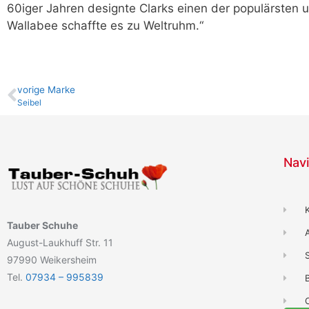
60iger Jahren designte Clarks einen der populärsten 
Wallabee schaffte es zu Weltruhm.“
vo­ri­ge Marke
Seibel
Navi
Tauber Schuhe
August-Laukhuff Str. 11
97990 Weikersheim
Tel.
07934 – 995839
B