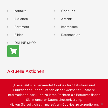
Kontakt
Über uns
Aktionen
Anfahrt
Sortiment
Impressum
Bilder
Datenschutz
ONLINE SHOP
Aktuelle Aktionen
„Diese Website verwendet Cookies für Statistiken und
Funktionen für den Betrieb dieser Webseite“ – nähere
Informationen dazu und zu Ihren Rechten als Benutzer finden
Sie in unserer Datenschutzerklärung.
LUST AUF SCHÖNE SCHUHE
Klicken Sie auf „Ich stimme zu“, um Cookies zu akzeptieren.