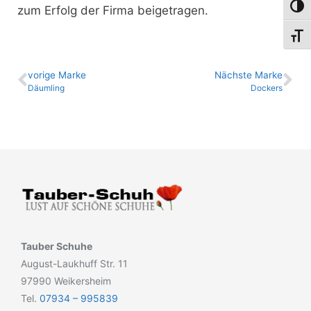
Umsch
zum Erfolg der Firma beigetragen.
Schri
vo­ri­ge Marke
Nächste Marke
Däumling
Dockers
Tauber Schuhe
August-Laukhuff Str. 11
97990 Weikersheim
Tel.
07934 – 995839