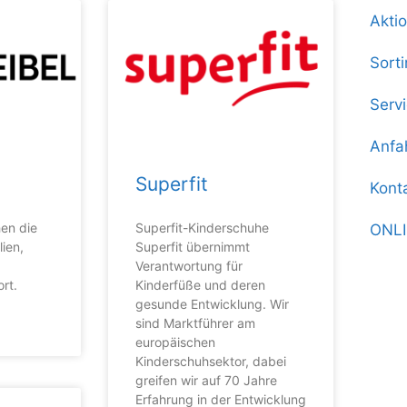
Akti
Sort
Serv
Anfa
Superfit
Kont
hen die
Superfit-Kinderschuhe
ONL
lien,
Superfit übernimmt
Verantwortung für
rt.
Kinderfüße und deren
gesunde Entwicklung. Wir
sind Marktführer am
europäischen
Kinderschuhsektor, dabei
greifen wir auf 70 Jahre
Erfahrung in der Entwicklung