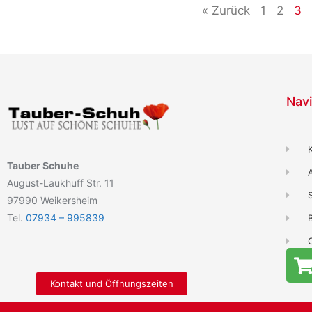
« Zurück
1
2
3
Navi
Tauber Schuhe
August-Laukhuff Str. 11
97990 Weikersheim
Tel.
07934 – 995839
B
Kontakt und Öffnungszeiten