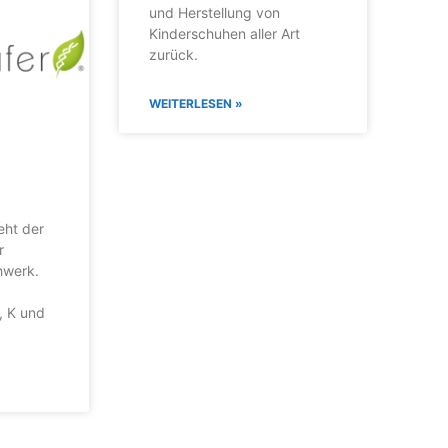
und Herstellung von
Kinderschuhen aller Art
zurück.
WEITERLESEN »
eht der
r
hwerk.
, K und