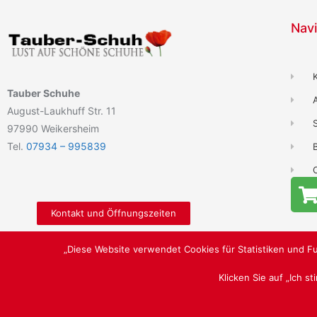
Navi
Tauber Schuhe
August-Laukhuff Str. 11
97990 Weikersheim
Tel.
07934 – 995839
B
Kontakt und Öffnungszeiten
„Diese Website verwendet Cookies für Statistiken und Fu
Klicken Sie auf „Ich s
LUST AUF SCHÖNE SCHUHE