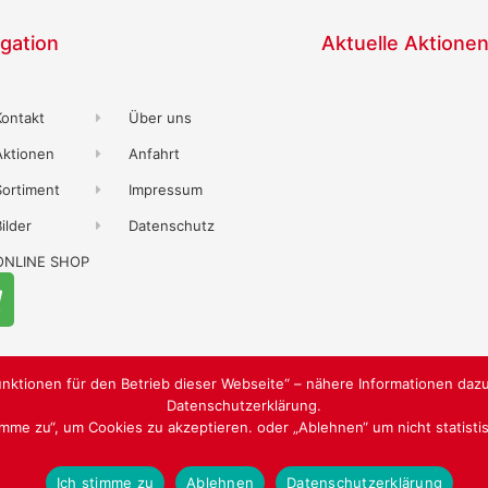
gation
Aktuelle Aktione
Kontakt
Über uns
Aktionen
Anfahrt
Sortiment
Impressum
ilder
Datenschutz
ONLINE SHOP
nktionen für den Betrieb dieser Webseite“ – nähere Informationen dazu
Datenschutzerklärung.
timme zu“, um Cookies zu akzeptieren. oder „Ablehnen“ um nicht statist
WEBGESTALTUNG
WWW.SABU-VE
Ich stimme zu
Ablehnen
Datenschutzerklärung