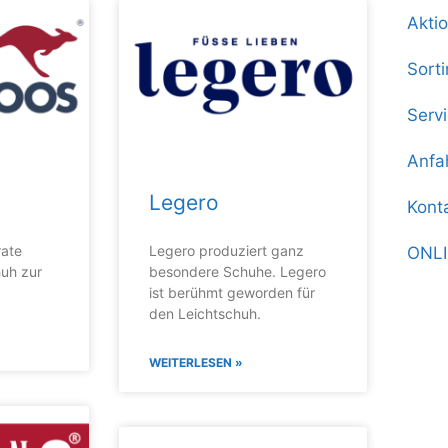
Akti
Sort
Serv
Anfa
Legero
Kont
ate
Legero produziert ganz
ONL
uh zur
besondere Schuhe. Legero
ist berühmt geworden für
den Leichtschuh.
WEITERLESEN »