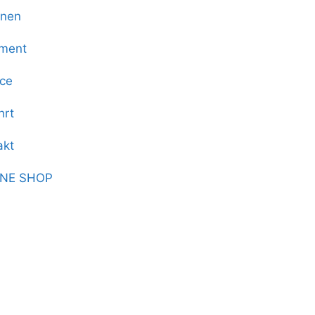
onen
iment
ice
hrt
akt
INE SHOP